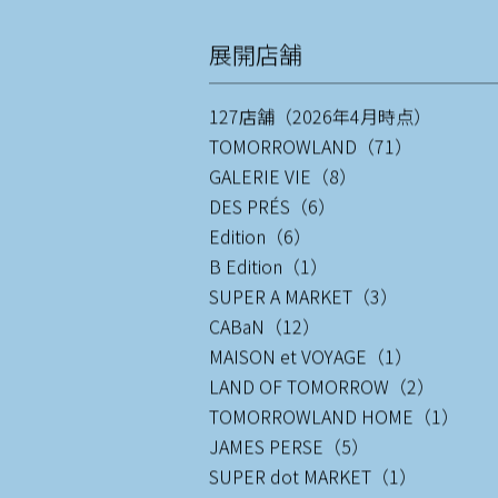
展開店舗
127店舗（2026年4月時点）
TOMORROWLAND（71）
GALERIE VIE（8）
DES PRÉS（6）
Edition（6）
B Edition（1）
SUPER A MARKET（3）
CABaN（12）
MAISON et VOYAGE（1）
LAND OF TOMORROW（2）
TOMORROWLAND HOME（1）
JAMES PERSE（5）
SUPER dot MARKET（1）