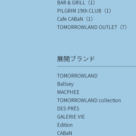
BAR & GRILL（1）
PILGRIM 19th CLUB（1）
Cafe CABaN（1）
TOMORROWLAND OUTLET（7）
展開ブランド
TOMORROWLAND
Ballsey
MACPHEE
TOMORROWLAND collection
DES PRÉS
GALERIE VIE
Edition
CABaN