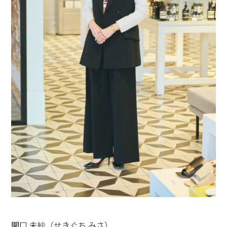
関口 未紗（せきぐち みさ）